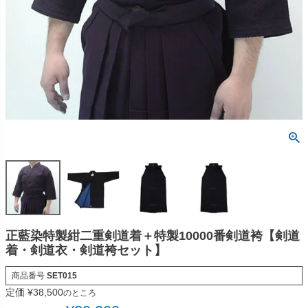
正藍染特製紺二重剣道着＋特製10000番剣道袴【剣道
着・剣道衣・剣道袴セット】
商品番号
SET015
定価
¥
38,500
のところ