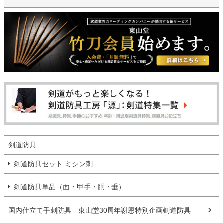
剣道防具
剣道防具セット ミシン刺
剣道防具単品（面・甲手・胴・垂）
国内仕立て手刺防具 東山堂30周年謝恩特別企画剣道防具