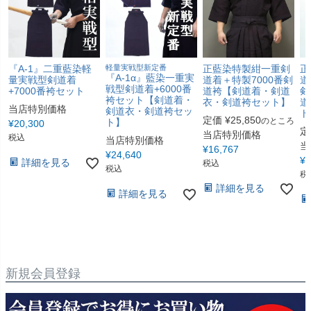
『A-1』二重藍染軽
軽量実戦型新定番
正藍染特製紺一重剣
正
『A-1α』藍染一重実
量実戦型剣道着
道着＋特製7000番剣
道
戦型剣道着+6000番
+7000番袴セット
道袴【剣道着・剣道
剣
袴セット【剣道着・
衣・剣道袴セット】
道
当店特別価格
剣道衣・剣道袴セッ
ト
定価
¥
25,850
のところ
ト】
¥
20,300
定
当店特別価格
税込
当店特別価格
当
¥
16,767
¥
24,640
¥
2
詳細を見る
税込
税込
税
詳細を見る
詳細を見る
新規会員登録