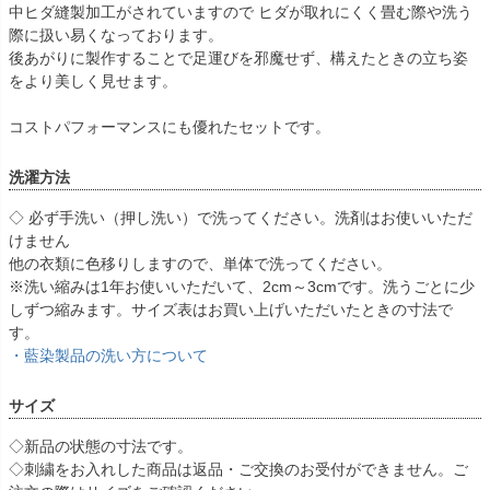
中ヒダ縫製加工がされていますので ヒダが取れにくく畳む際や洗う
際に扱い易くなっております。
後あがりに製作することで足運びを邪魔せず、構えたときの立ち姿
をより美しく見せます。
コストパフォーマンスにも優れたセットです。
洗濯方法
◇ 必ず手洗い（押し洗い）で洗ってください。洗剤はお使いいただ
けません
他の衣類に色移りしますので、単体で洗ってください。
※洗い縮みは1年お使いいただいて、2cm～3cmです。洗うごとに少
しずつ縮みます。サイズ表はお買い上げいただいたときの寸法で
す。
・藍染製品の洗い方について
サイズ
◇新品の状態の寸法です。
◇刺繍をお入れした商品は返品・ご交換のお受付ができません。ご