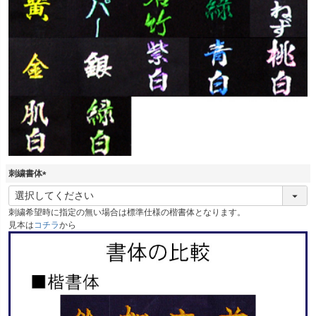
刺繍書体
(
必
刺繍希望時に指定の無い場合は標準仕様の楷書体となります。
須
見本は
コチラ
から
)