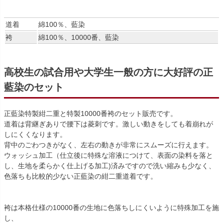
道着
綿100％、藍染
袴
綿100％、10000番、藍染
高校生の試合用や大学生一般の方に大好評の正
藍染のセット
正藍染特製紺二重と特製10000番袴のセット販売です。
道着は背継ぎありで腰下は菱刺です。激しい動きをしても着崩れが
しにくくなります。
背中のごわつきがなく、左右の動きが非常にスムーズに行えます。
ウォッシュ加工（仕立後に特殊な溶液につけて、表面の染料を落と
し、生地を柔らかく仕上げる加工)済みですので洗い縮みも少なく、
色落ちも比較的少ない正藍染の紺二重道着です。
袴は本格仕様の10000番の生地に色落ちしにくいように特殊加工を施
し、