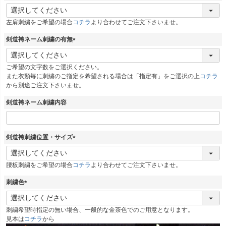
(
必
左肩刺繍をご希望の場合
コチラ
より合わせてご注文下さいませ。
須
)
剣道袴ネーム刺繍の有無
(
必
ご希望の文字数をご選択ください。
須
また衣類毎に刺繍のご指定を希望される場合は「指定有」をご選択の上
コチラ
)
から別途ご注文下さいませ。
剣道袴ネーム刺繍内容
剣道袴刺繍位置・サイズ
(
必
腰板刺繍をご希望の場合
コチラ
より合わせてご注文下さいませ。
須
)
刺繍色
(
必
刺繍希望時指定の無い場合、一般的な金茶色でのご用意となります。
須
見本は
コチラ
から
)