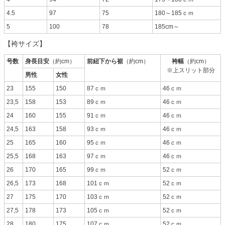
4.5
97
75
180～185ｃｍ
5
100
78
185cm～
【袴サイズ】
号数
身長目安
（約cm）
前紐下から裾
（約cm）
袴幅
（約cm）
※上スリット部分
男性
女性
23
155
150
87ｃｍ
46ｃｍ
23,5
158
153
89ｃｍ
46ｃｍ
24
160
155
91ｃｍ
46ｃｍ
24,5
163
158
93ｃｍ
46ｃｍ
25
165
160
95ｃｍ
46ｃｍ
25,5
168
163
97ｃｍ
46ｃｍ
26
170
165
99ｃｍ
52ｃｍ
26,5
173
168
101ｃｍ
52ｃｍ
27
175
170
103ｃｍ
52ｃｍ
27,5
178
173
105ｃｍ
52ｃｍ
28
180
175
107ｃｍ
52ｃｍ