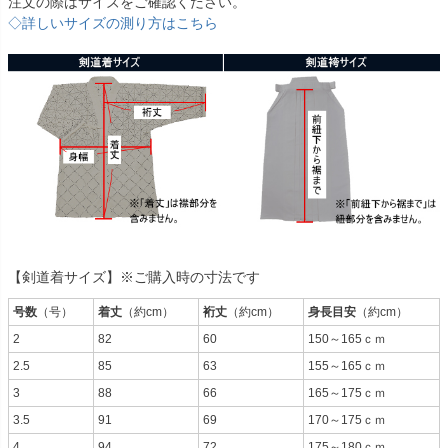
注文の際はサイズをご確認ください。
◇詳しいサイズの測り方はこちら
【剣道着サイズ】※ご購入時の寸法です
号数
（号）
着丈
（約cm）
裄丈
（約cm）
身長目安
（約cm）
2
82
60
150～165ｃｍ
2.5
85
63
155～165ｃｍ
3
88
66
165～175ｃｍ
3.5
91
69
170～175ｃｍ
4
94
72
175～180ｃｍ