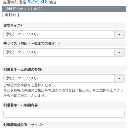
¥
29,300
当店特別価格
税込
[
266
円分ポイント進呈 ]
送料込
道衣サイズ
(
必
須
袴サイズ（前紐下～裾までの長さ）
)
(
必
須
)
剣道着ネーム刺繍の有無
(
必
ご希望の文字数をご選択ください。
須
また衣類毎に刺繍のご指定を希望される場合は「指定有」をご選択の上
コチラ
)
から別途ご注文下さいませ。
剣道着ネーム刺繍内容
剣道着刺繍位置・サイズ