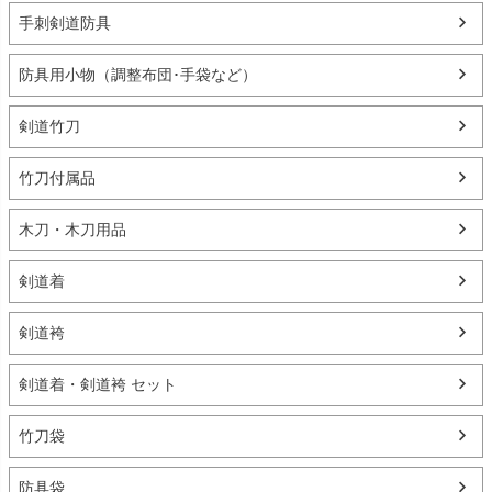
手刺剣道防具
防具用小物（調整布団･手袋など）
剣道竹刀
竹刀付属品
木刀・木刀用品
剣道着
剣道袴
剣道着・剣道袴 セット
竹刀袋
防具袋