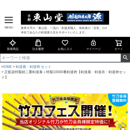
MENU
業界大手の「東山堂」一流の「剣道具職人」有段者の「店長」の3
本柱であなたの剣道家人生をサポートいたします。
新着商品
注文履歴
お気に入り
マイページ
カート
HOME
剣道着・剣道袴 セット
正藍染特製紺二重剣道着＋特製10000番剣道袴【剣道着・剣道衣・剣道袴セッ
ト】