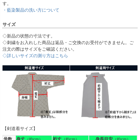
す。
・藍染製品の洗い方について
サイズ
◇新品の状態の寸法です。
◇刺繍をお入れした商品は返品・ご交換のお受付ができません。ご
注文の際はサイズをご確認ください。
◇詳しいサイズの測り方はこちら
【剣道着サイズ】
号数
身丈
裄丈
身長目安
（約cm）
（約cm）
（約cm）