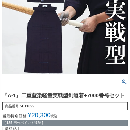
『A-1』二重藍染軽量実戦型剣道着+7000番袴セット
商品番号
SET1099
¥
20,300
当店特別価格
税込
[
185
円分ポイント進呈 ]
送料込