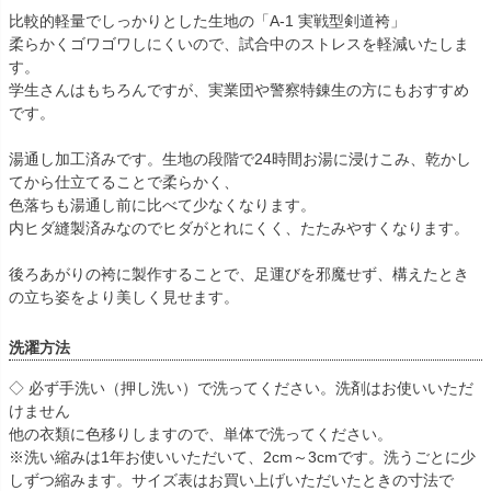
比較的軽量でしっかりとした生地の「A-1 実戦型剣道袴」
柔らかくゴワゴワしにくいので、試合中のストレスを軽減いたしま
す。
学生さんはもちろんですが、実業団や警察特錬生の方にもおすすめ
です。
湯通し加工済みです。生地の段階で24時間お湯に浸けこみ、乾かし
てから仕立てることで柔らかく、
色落ちも湯通し前に比べて少なくなります。
内ヒダ縫製済みなのでヒダがとれにくく、たたみやすくなります。
後ろあがりの袴に製作することで、足運びを邪魔せず、構えたとき
の立ち姿をより美しく見せます。
洗濯方法
◇ 必ず手洗い（押し洗い）で洗ってください。洗剤はお使いいただ
けません
他の衣類に色移りしますので、単体で洗ってください。
※洗い縮みは1年お使いいただいて、2cm～3cmです。洗うごとに少
しずつ縮みます。サイズ表はお買い上げいただいたときの寸法で