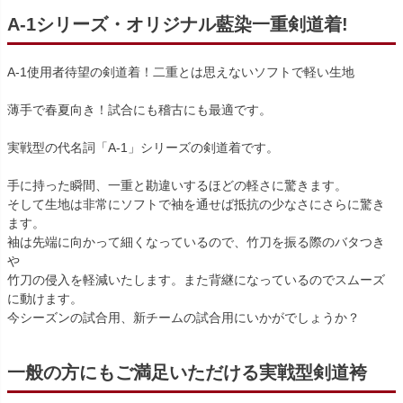
A-1シリーズ・オリジナル藍染一重剣道着!
A-1使用者待望の剣道着！二重とは思えないソフトで軽い生地
薄手で春夏向き！試合にも稽古にも最適です。
実戦型の代名詞「A-1」シリーズの剣道着です。
手に持った瞬間、一重と勘違いするほどの軽さに驚きます。
そして生地は非常にソフトで袖を通せば抵抗の少なさにさらに驚き
ます。
袖は先端に向かって細くなっているので、竹刀を振る際のバタつき
や
竹刀の侵入を軽減いたします。また背継になっているのでスムーズ
に動けます。
今シーズンの試合用、新チームの試合用にいかがでしょうか？
一般の方にもご満足いただける実戦型剣道袴