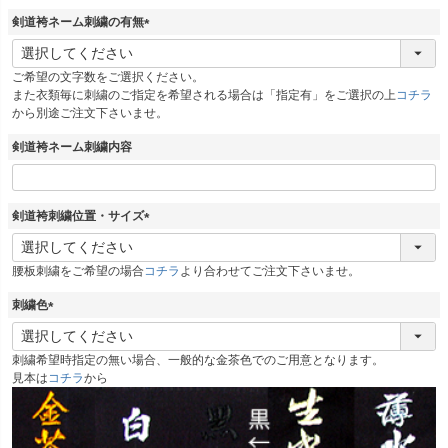
)
剣道袴ネーム刺繍の有無
(
必
ご希望の文字数をご選択ください。
須
また衣類毎に刺繍のご指定を希望される場合は「指定有」をご選択の上
コチラ
)
から別途ご注文下さいませ。
剣道袴ネーム刺繍内容
剣道袴刺繍位置・サイズ
(
必
腰板刺繍をご希望の場合
コチラ
より合わせてご注文下さいませ。
須
)
刺繍色
(
必
刺繍希望時指定の無い場合、一般的な金茶色でのご用意となります。
須
見本は
コチラ
から
)