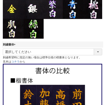
刺繍書体
(
必
刺繍希望時に指定の無い場合は標準仕様の楷書体となります。
須
見本は
コチラ
から
)