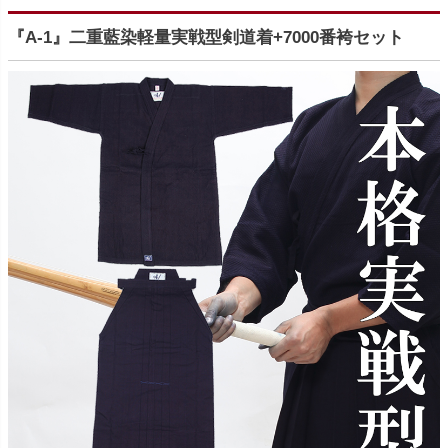
『A-1』二重藍染軽量実戦型剣道着+7000番袴セット