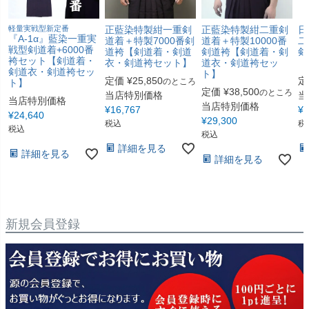
軽量実戦型新定番
正藍染特製紺一重剣
正藍染特製紺二重剣
日
『A-1α』藍染一重実
道着＋特製7000番剣
道着＋特製10000番
二
戦型剣道着+6000番
道袴【剣道着・剣道
剣道袴【剣道着・剣
剣
袴セット【剣道着・
衣・剣道袴セット】
道衣・剣道袴セッ
『
剣道衣・剣道袴セッ
ト】
定価
¥
25,850
定
のところ
ト】
定価
¥
38,500
のところ
当店特別価格
当
当店特別価格
当店特別価格
¥
16,767
¥
8
¥
24,640
¥
29,300
税込
税
税込
税込
詳細を見る
詳細を見る
詳細を見る
新規会員登録