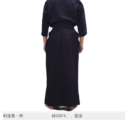
剣道着・袴
綿100％、、藍染