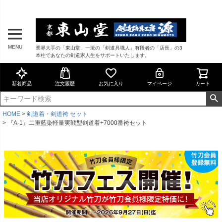
MENU
業界大手の「東山堂」一流の「剣道具職人」有段者の「店長」の3
本柱であなたの剣道家人生をサポートいたします。
新着商品
注文履歴
お気に入り
マイページ
カート
HOME
剣道着・剣道袴 セット
『A-1』二重藍染軽量実戦型剣道着+7000番袴セット