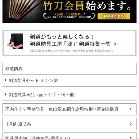
剣道防具
剣道防具セット ミシン刺
剣道防具単品（面・甲手・胴・垂）
国内仕立て手刺防具 東山堂30周年謝恩特別企画剣道防具
手刺剣道防具
防具用小物（調整布団･手袋など）