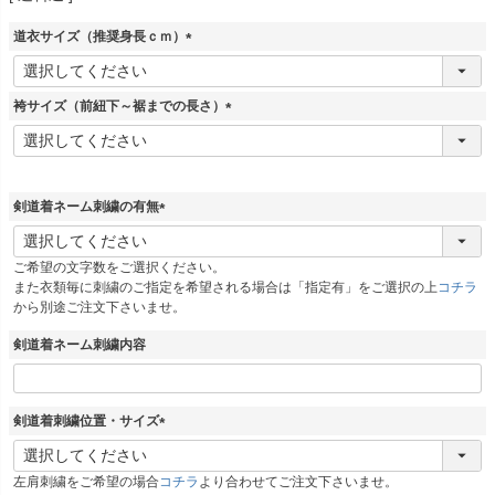
道衣サイズ（推奨身長ｃｍ）
(
必
須
袴サイズ（前紐下～裾までの長さ）
)
(
必
須
)
剣道着ネーム刺繍の有無
(
必
ご希望の文字数をご選択ください。
須
また衣類毎に刺繍のご指定を希望される場合は「指定有」をご選択の上
コチラ
)
から別途ご注文下さいませ。
剣道着ネーム刺繍内容
剣道着刺繍位置・サイズ
(
必
左肩刺繍をご希望の場合
コチラ
より合わせてご注文下さいませ。
須