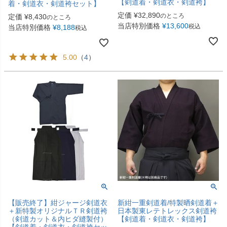
【剣道着・剣道衣・剣道袴】
着・剣道衣・剣道袴セット】
定価
¥
32,890
のところ
定価
¥
8,430
のところ
当店特別価格
¥
13,600
税込
当店特別価格
¥
8,188
税込
5.00
（
4
）
【販売終了】紺ジャージ剣道衣
新紺一重剣道着/特製晒剣道着＋
＋新特製オリジナルＴＲ剣道袴
日本製東レテトレックス剣道袴
（剣道カット＆内ヒダ縫製付）
【剣道着・剣道衣・剣道袴】