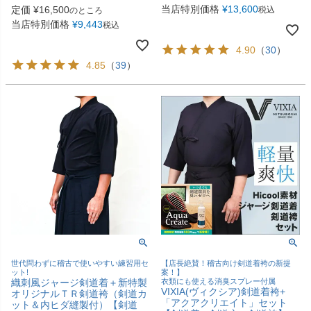
当店特別価格
¥
13,600
定価
¥
16,500
税込
のところ
当店特別価格
¥
9,443
税込
4.90
（
30
）
4.85
（
39
）
世代問わずに稽古で使いやすい練習用セ
【店長絶賛！稽古向け剣道着袴の新提
ット!
案！】
織刺風ジャージ剣道着＋新特製
衣類にも使える消臭スプレー付属
VIXIA(ヴィクシア)剣道着袴+
オリジナルＴＲ剣道袴（剣道カ
「アクアクリエイト」セット
ット＆内ヒダ縫製付）【剣道