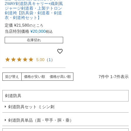
2WAY剣道防具キャリー+織刺風
ジャージ剣道着・上製テトロン
剣道袴【防具袋・剣道着・剣道
衣・剣道袴セット】
定価
¥
21,580
のところ
当店特別価格
¥
20,000
税込
在庫切れ
5.00
（
1
）
7
件中
1
-
7
件表示
並び替え
価格が安い順
価格が高い順
剣道防具
剣道防具セット ミシン刺
剣道防具単品（面・甲手・胴・垂）