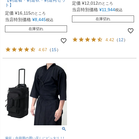
【剣道着・剣道衣・剣道袴セッ
定価
¥
12,012
のところ
ト】
当店特別価格
¥
11,944
税込
定価
¥
16,115
のところ
在庫切れ
当店特別価格
¥
8,445
税込
在庫切れ
4.42
（
12
）
4.67
（
15
）
遠征・合宿用の買い足しにピッタリ！!