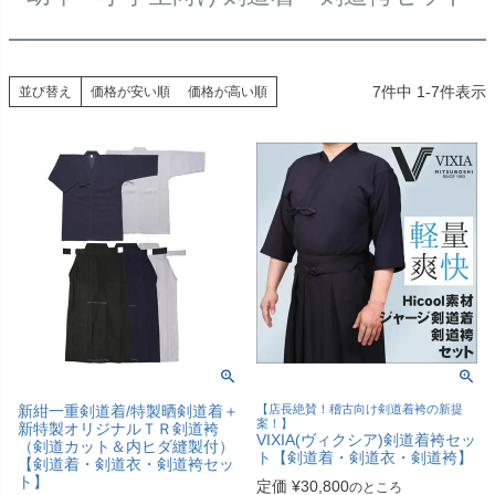
7
件中
1
-
7
件表示
並び替え
価格が安い順
価格が高い順
新紺一重剣道着/特製晒剣道着＋
【店長絶賛！稽古向け剣道着袴の新提
案！】
新特製オリジナルＴＲ剣道袴
VIXIA(ヴィクシア)剣道着袴セッ
（剣道カット＆内ヒダ縫製付）
ト【剣道着・剣道衣・剣道袴】
【剣道着・剣道衣・剣道袴セッ
ト】
定価
¥
30,800
のところ