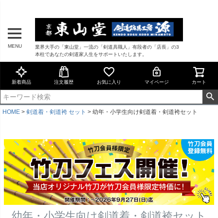
MENU
業界大手の「東山堂」一流の「剣道具職人」有段者の「店長」の3
本柱であなたの剣道家人生をサポートいたします。
新着商品
注文履歴
お気に入り
マイページ
カート
HOME
剣道着・剣道袴 セット
幼年・小学生向け剣道着・剣道袴セット
幼年・小学生向け剣道着・剣道袴セット