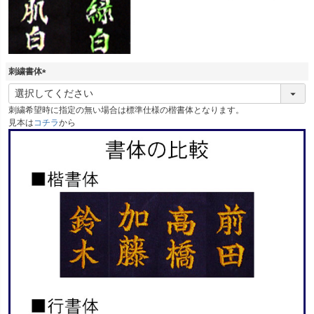
刺繍書体
(
必
刺繍希望時に指定の無い場合は標準仕様の楷書体となります。
須
見本は
コチラ
から
)