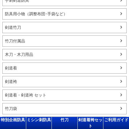
手刺剣道防具
防具用小物（調整布団･手袋など）
剣道竹刀
竹刀付属品
木刀・木刀用品
剣道着
剣道袴
剣道着・剣道袴 セット
竹刀袋
特別企画防具
ミシン刺防具
竹刀
剣道着袴セッ
ご利用ガイド
防具袋
ト