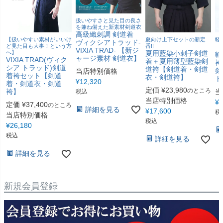
扱いやすさと見た目の良さ
を兼ね備えた新素材剣道衣
高級織刺調 剣道着
【扱いやすい素材がいいけ
夏向け上下セットの新定
軽
ヴィクシアトラッド-
ど見た目も大事！という方
番!!
『
VIXIA TRAD- 【新ジ
へ】
夏用藍染小刺子剣道
戦
ャージ素材 剣道衣】
VIXIA TRAD(ヴィク
着＋夏用薄型藍染剣
袴
シア トラッド)剣道
道袴【剣道着・剣道
剣
当店特別価格
着袴セット【剣道
衣・剣道袴】
ト
¥
12,320
着・剣道衣・剣道
定価
¥
23,980
のところ
袴】
当
税込
当店特別価格
¥
2
定価
¥
37,400
のところ
詳細を見る
¥
17,600
税
当店特別価格
税込
¥
26,180
税込
詳細を見る
詳細を見る
新規会員登録