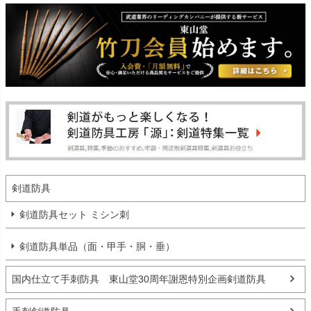
剣道防具
剣道防具セット ミシン刺
剣道防具単品（面・甲手・胴・垂）
国内仕立て手刺防具 東山堂30周年謝恩特別企画剣道防具