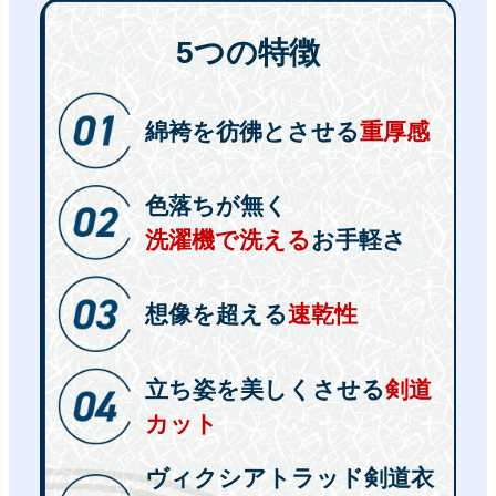
5つの特徴
綿袴を彷彿とさせる
重厚感
色落ちが無く
洗濯機で洗える
お手軽さ
想像を超える
速乾性
立ち姿を美しくさせる
剣道
カット
ヴィクシアトラッド剣道衣