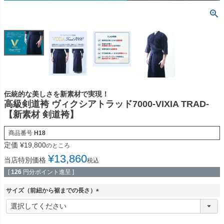
伝統的な美しさを新素材で実現！
高級剣道袴 ヴィクシアトラッド7000-VIXIA TRAD-
【新素材 剣道袴】
商品番号
H18
定価
¥
19,800
のところ
¥
13,860
当店特別価格
税込
[
126
円分ポイント進呈 ]
サイズ（前紐から裾までの長さ）
(
必
須