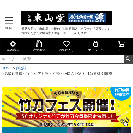
MENU
業界大手の「東山堂」一流の「剣道具職人」有段者の「店長」の3
本柱であなたの剣道家人生をサポートいたします。
新着商品
注文履歴
お気に入り
マイページ
カート
HOME
剣道袴
高級剣道袴 ヴィクシアトラッド7000-VIXIA TRAD- 【新素材 剣道袴】