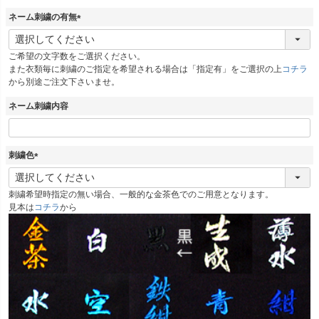
)
ネーム刺繍の有無
(
必
ご希望の文字数をご選択ください。
須
また衣類毎に刺繍のご指定を希望される場合は「指定有」をご選択の上
コチラ
)
から別途ご注文下さいませ。
ネーム刺繍内容
刺繍色
(
必
刺繍希望時指定の無い場合、一般的な金茶色でのご用意となります。
須
見本は
コチラ
から
)