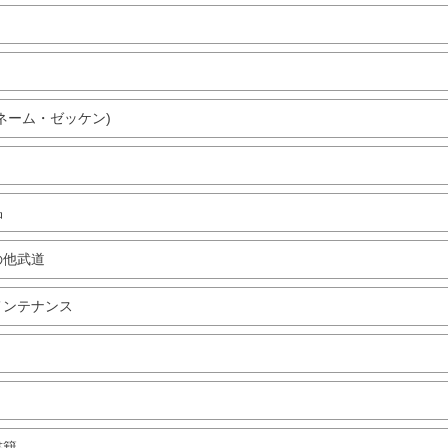
ネーム・ゼッケン)
品
の他武道
メンテナンス
書籍