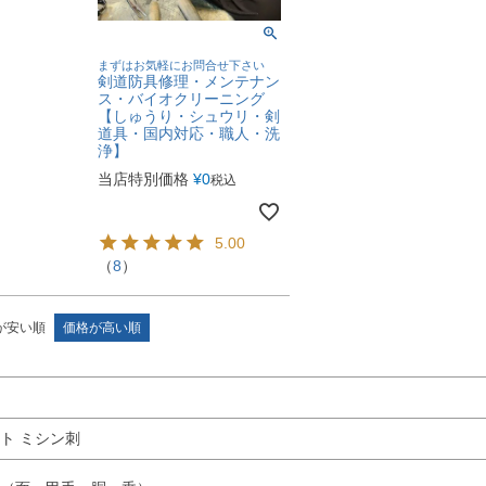
まずはお気軽にお問合せ下さい
剣道防具修理・メンテナン
ス・バイオクリーニング
【しゅうり・シュウリ・剣
道具・国内対応・職人・洗
浄】
当店特別価格
¥
0
税込
5.00
（
8
）
が安い順
価格が高い順
ト ミシン刺