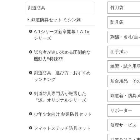
竹刀袋
剣道防具
剣道防具セット ミシン刺
防具袋
A-1シリーズ新章開幕！A-1α
刺繍・名札(垂
シリーズ
面手拭い
試合者が追い求める圧倒的な
機動力!!特錬Z!!
練習・試合用
剣道防具 選び方・おすすめ
ランキング
居合用品・そ
剣道防具専門店が厳選した
剣道着・防具
『源』オリジナルシリーズ
サポーター
少年少女向け 剣道防具セット
修理サービス
フィットステッチ防具セット
武道ＤＶＤ・