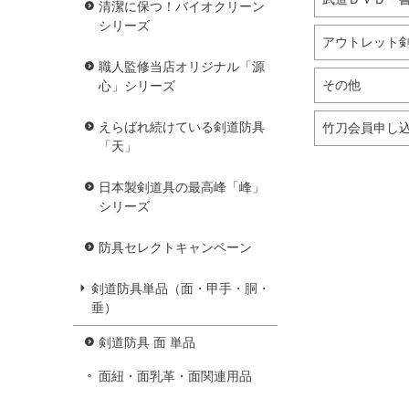
清潔に保つ！バイオクリーン
シリーズ
アウトレット
職人監修当店オリジナル「源
その他
心」シリーズ
えらばれ続けている剣道防具
竹刀会員申し
「天」
日本製剣道具の最高峰「峰」
シリーズ
防具セレクトキャンペーン
剣道防具単品（面・甲手・胴・
垂）
剣道防具 面 単品
面紐・面乳革・面関連用品