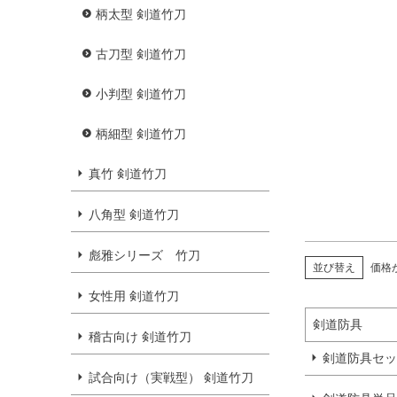
柄太型 剣道竹刀
古刀型 剣道竹刀
小判型 剣道竹刀
柄細型 剣道竹刀
真竹 剣道竹刀
八角型 剣道竹刀
彪雅シリーズ 竹刀
並び替え
価格
女性用 剣道竹刀
剣道防具
稽古向け 剣道竹刀
剣道防具セッ
試合向け（実戦型） 剣道竹刀