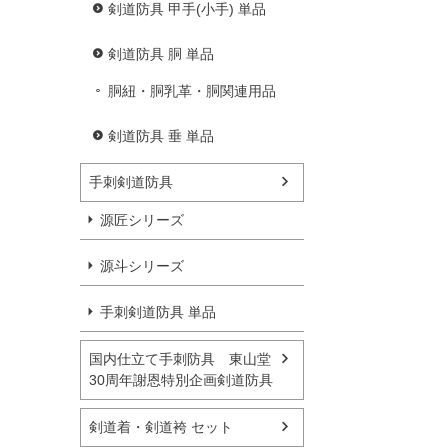
剣道防具 甲手(小手) 単品
剣道防具 胴 単品
胴紐・胴乳革・胴関連用品
剣道防具 垂 単品
手刺剣道防具
源匠シリーズ
源斗シリーズ
手刺剣道防具 単品
国内仕立て手刺防具 東山堂
30周年謝恩特別企画剣道防具
剣道着・剣道袴 セット