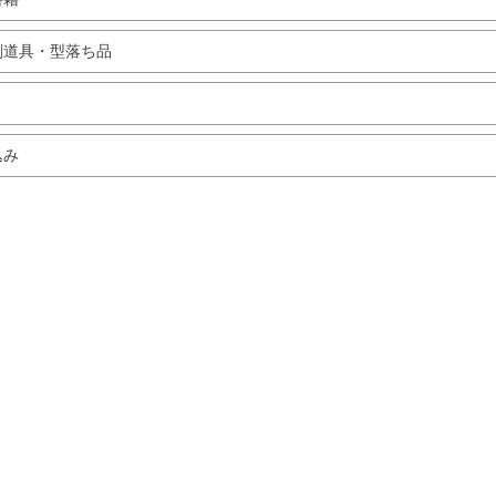
剣道具・型落ち品
込み