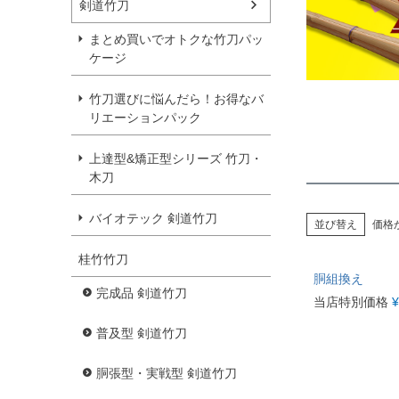
剣道竹刀
まとめ買いでオトクな竹刀パッ
ケージ
竹刀選びに悩んだら！お得なバ
リエーションパック
上達型&矯正型シリーズ 竹刀・
木刀
バイオテック 剣道竹刀
並び替え
価格
桂竹竹刀
胴組換え
完成品 剣道竹刀
当店特別価格
¥
普及型 剣道竹刀
胴張型・実戦型 剣道竹刀