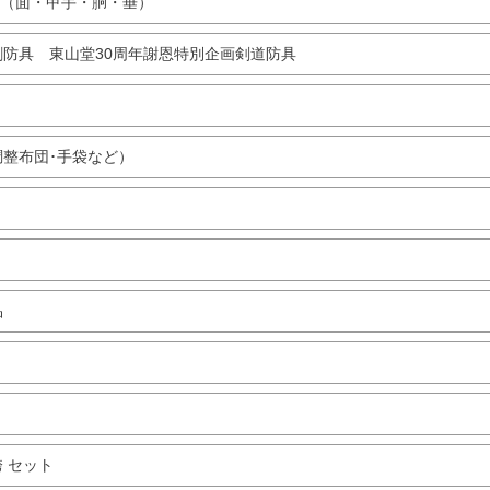
（面・甲手・胴・垂）
防具 東山堂30周年謝恩特別企画剣道防具
整布団･手袋など）
品
 セット