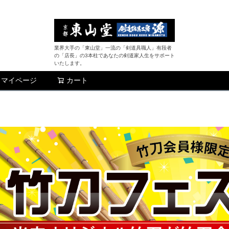
業界大手の「東山堂」一流の「剣道具職人」有段者
の「店長」の3本柱であなたの剣道家人生をサポート
いたします。
マイページ
カート
検索