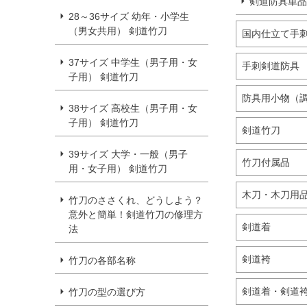
剣道防具単品
28～36サイズ 幼年・小学生
（男女共用） 剣道竹刀
国内仕立て手刺
37サイズ 中学生（男子用・女
手刺剣道防具
子用） 剣道竹刀
防具用小物（調
38サイズ 高校生（男子用・女
子用） 剣道竹刀
剣道竹刀
39サイズ 大学・一般（男子
竹刀付属品
用・女子用） 剣道竹刀
木刀・木刀用
竹刀のささくれ、どうしよう？
意外と簡単！剣道竹刀の修理方
剣道着
法
剣道袴
竹刀の各部名称
剣道着・剣道袴
竹刀の型の選び方