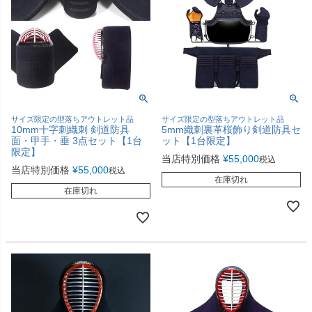
サイズ限定の型落ちアウトレット品
サイズ限定の型落ちアウトレット品
10mm十字刺織刺 剣道防具
5mm織刺裏革桜飾り剣道防具セ
面・甲手・垂 3点セット【1台
ット【1台限定】
限定】
当店特別価格
¥
55,000
税込
当店特別価格
¥
55,000
税込
在庫切れ
在庫切れ