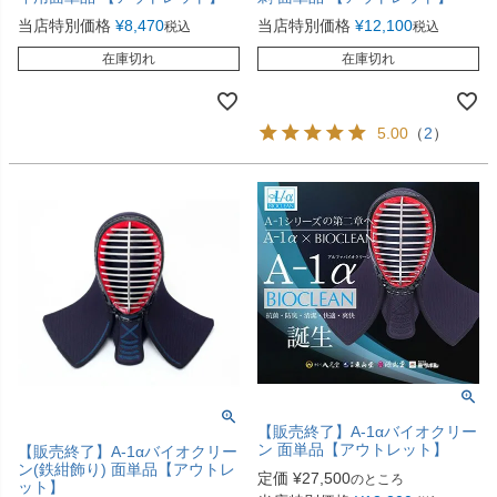
当店特別価格
¥
8,470
当店特別価格
¥
12,100
税込
税込
在庫切れ
在庫切れ
5.00
（
2
）
【販売終了】A-1αバイオクリー
ン 面単品【アウトレット】
【販売終了】A-1αバイオクリー
ン(鉄紺飾り) 面単品【アウトレ
定価
¥
27,500
のところ
ット】