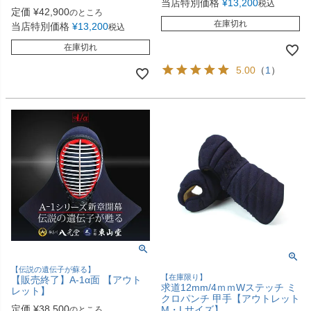
当店特別価格
¥
13,200
税込
定価
¥
42,900
のところ
在庫切れ
当店特別価格
¥
13,200
税込
在庫切れ
5.00
（
1
）
【伝説の遺伝子が蘇る】
【在庫限り】
【販売終了】A-1α面 【アウト
求道12mm/4ｍｍWステッチ ミ
レット】
クロパンチ 甲手【アウトレット
定価
¥
38,500
M・Lサイズ】
のところ