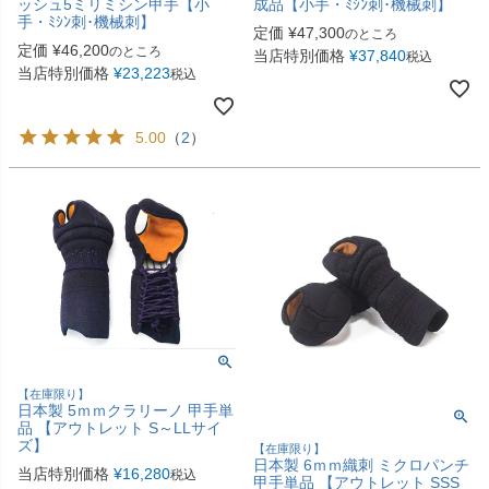
ッシュ5ミリミシン甲手【小
成品【小手・ﾐｼﾝ刺･機械刺】
手・ﾐｼﾝ刺･機械刺】
定価
¥
47,300
のところ
定価
¥
46,200
のところ
当店特別価格
¥
37,840
税込
当店特別価格
¥
23,223
税込
5.00
（
2
）
【在庫限り】
日本製 5ｍｍクラリーノ 甲手単
品 【アウトレット S～LLサイ
ズ】
【在庫限り】
日本製 6ｍｍ織刺 ミクロパンチ
当店特別価格
¥
16,280
税込
甲手単品 【アウトレット SSS