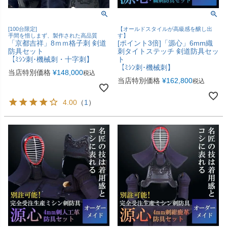
[100台限定]
【オールドスタイルが高級感を醸し出
手間を惜しまず、製作された高品質
す】
「京都吉祥」8ｍｍ格子刺 剣道
[ポイント3倍]「源心」6mm織
防具セット
刺タイトステッチ 剣道防具セッ
【ﾐｼﾝ刺･機械刺・十字刺】
ト
【ﾐｼﾝ刺･機械刺】
当店特別価格
¥
148,000
税込
当店特別価格
¥
162,800
税込
4.00
（
1
）