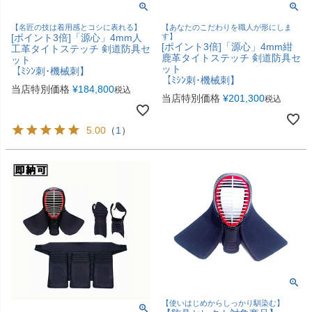
【名匠の技は着用感とコシに表れる】
【あなたのこだわりを職人が形にしま
[ポイント3倍]「源心」4mm人
す】
[ポイント3倍]「源心」4mm紺
工革タイトステッチ 剣道防具セ
鹿革タイトステッチ 剣道防具セ
ット
ット
【ﾐｼﾝ刺･機械刺】
【ﾐｼﾝ刺･機械刺】
当店特別価格
¥
184,800
税込
当店特別価格
¥
201,300
税込
5.00
（
1
）
【使いはじめからしっかり馴染む】