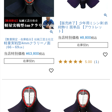
【販売終了】少年用ミシン刺 鉄
紺飾り 面単品 【アウトレッ
ト】
当店特別価格
¥
8,800
税込
【数量限定・在庫処分】伝統工芸士仕立
軽量実戦型4mmクラリーノ面
在庫切れ
（66～69㎝）
当店特別価格
¥
63,800
税込
在庫切れ
5.00
（
1
）