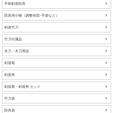
手刺剣道防具
防具用小物（調整布団･手袋など）
剣道竹刀
竹刀付属品
木刀・木刀用品
剣道着
剣道袴
剣道着・剣道袴 セット
竹刀袋
防具袋