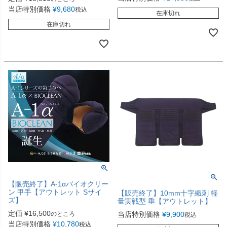
当店特別価格
¥
9,680
税込
在庫切れ
在庫切れ
【販売終了】A-1αバイオクリー
ン 甲手【アウトレット Sサイ
【販売終了】10mm十字織刺 軽
ズ】
量実戦型 垂【アウトレット】
定価
¥
16,500
のところ
当店特別価格
¥
9,900
税込
当店特別価格
¥
10,780
税込