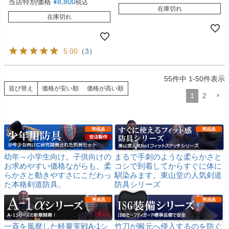
当店特別価格
¥
8,800
税込
在庫切れ
在庫切れ
5.00
（
3
）
55
件中
1
-
50
件表示
並び替え
価格が安い順
価格が高い順
1
2
幼年～小学生向け。子供向けの
まるで手刺のような柔らかさと
お求めやすい価格ながらも、柔
コシで到着してからすぐに体に
らかさと動きやすさにこだわっ
馴染みます。東山堂の人気剣道
た本格剣道防具。
防具シリーズ
一斉を風靡した軽量実戦A-1シ
竹刀が喉元へ侵入するのを防ぐ