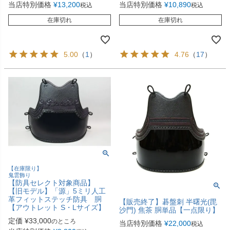
当店特別価格
¥
13,200
当店特別価格
¥
10,890
税込
税込
在庫切れ
在庫切れ
5.00
（
1
）
4.76
（
17
）
【在庫限り】
鬼雲飾り
【防具セレクト対象商品】
【旧モデル】「源」5ミリ人工
革フィットステッチ防具 胴
【販売終了】碁盤刺 半曙光(毘
【アウトレット S・Lサイズ】
沙門) 焦茶 胴単品【一点限り】
定価
¥
33,000
のところ
当店特別価格
¥
22,000
税込