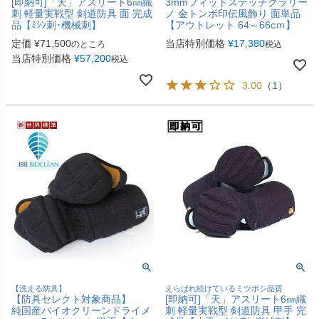
[即納可]「天」アスリート6㎜織
3mmフィットステッチクラリー
刺 軽量実戦型 剣道防具 面 完成
ノ 金トンボ印伝風飾り 面単品
品【ﾐｼﾝ刺･機械刺】
【アウトレット 64～66cｍ】
定価
¥
71,500
当店特別価格
¥
17,380
のところ
税込
当店特別価格
¥
57,200
税込
3.00
（
1
）
【洗える防具】
えらばれ続けているミツボシ品質
【防具セレクト対象商品】
[即納可]「天」アスリート6㎜織
純国産バイオクリーンドライメ
刺 軽量実戦型 剣道防具 甲手 完