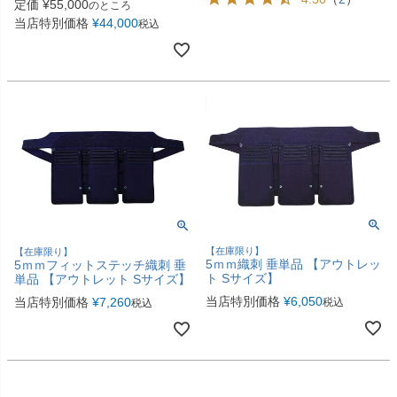
定価
¥
55,000
のところ
当店特別価格
¥
44,000
税込
【在庫限り】
【在庫限り】
5ｍｍ織刺 垂単品 【アウトレッ
5ｍｍフィットステッチ織刺 垂
ト Sサイズ】
単品 【アウトレット Sサイズ】
当店特別価格
¥
6,050
当店特別価格
¥
7,260
税込
税込