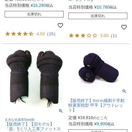
当店特別価格
¥
16,280
税込
当店特別価格
¥
10,780
税込
在庫切れ
在庫切れ
4.53
（
15
）
3.00
（
1
）
【販売終了】6ｍｍ織刺十字刺
軽量実戦型 甲手【アウトレッ
ト】
定価
¥
18,810
のところ
丈夫な合成革5mm刺
当店特別価格
¥
9,900
【販売終了】【旧モデル】
税込
「源」5ミリ人工革フィットス