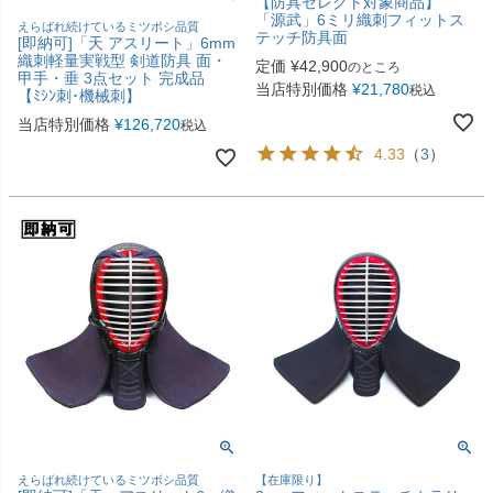
【防具セレクト対象商品】
「源武」6ミリ織刺フィットス
えらばれ続けているミツボシ品質
テッチ防具面
[即納可]「天 アスリート」6mm
織刺軽量実戦型 剣道防具 面・
定価
¥
42,900
のところ
甲手・垂 3点セット 完成品
当店特別価格
¥
21,780
税込
【ﾐｼﾝ刺･機械刺】
当店特別価格
¥
126,720
税込
4.33
（
3
）
えらばれ続けているミツボシ品質
【在庫限り】