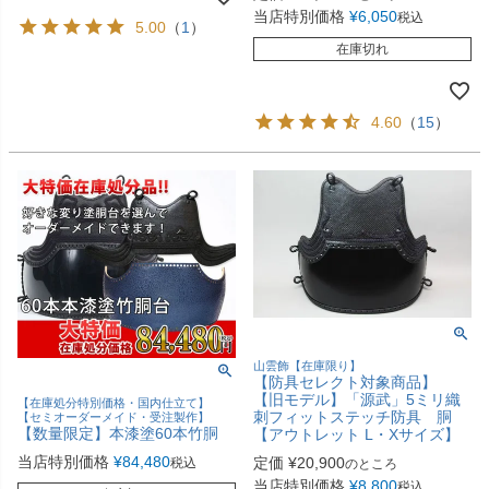
当店特別価格
¥
6,050
税込
5.00
（
1
）
在庫切れ
4.60
（
15
）
山雲飾【在庫限り】
【防具セレクト対象商品】
【旧モデル】「源武」5ミリ織
【在庫処分特別価格・国内仕立て】
刺フィットステッチ防具 胴
【セミオーダーメイド・受注製作】
【数量限定】本漆塗60本竹胴
【アウトレット L・Xサイズ】
当店特別価格
¥
84,480
定価
¥
20,900
税込
のところ
当店特別価格
¥
8,800
税込