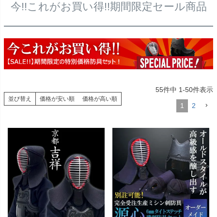
今!!これがお買い得!!期間限定セール商品
55
件中
1
-
50
件表示
並び替え
価格が安い順
価格が高い順
1
2