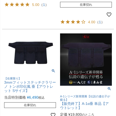
5.00
（
1
）
在庫切れ
4.00
（
1
）
【在庫限り】
3mmフィットステッチクラリー
ノ トンボ印伝風 垂【アウトレ
ット Sサイズ】
A-1シリーズ新章開幕【伝説の遺伝子が
当店特別価格
¥
6,490
税込
蘇る】
【販売終了】A-1α垂 単品【ア
在庫切れ
ウトレット】
定価
¥
19,800
のところ