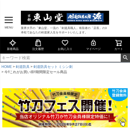
MENU
業界大手の「東山堂」一流の「剣道具職人」有段者の「店長」の3
本柱であなたの剣道家人生をサポートいたします。
新着商品
注文履歴
お気に入り
マイページ
カート
HOME
剣道防具
剣道防具セット ミシン刺
今!!これがお買い得!!期間限定セール商品