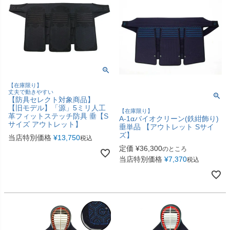
【在庫限り】
丈夫で動きやすい
【防具セレクト対象商品】
【旧モデル】「源」5ミリ人工
【在庫限り】
革フィットステッチ防具 垂【S
A-1αバイオクリーン(鉄紺飾り)
サイズ アウトレット】
垂単品 【アウトレット Sサイ
ズ】
当店特別価格
¥
13,750
税込
定価
¥
36,300
のところ
当店特別価格
¥
7,370
税込