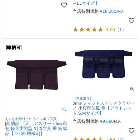
～LLサイズ】
当店特別価格
¥
16,280
税込
5.00
（
1
）
【在庫限り】
3mmフィットステッチクラリー
ノ 小桜印伝風 垂【アウトレッ
ト S,Mサイズ】
えらばれ続けているミツボシ品質
当店特別価格
¥
9,680
税込
[即納品]「天」アスリート6㎜織
刺 軽量実戦型 剣道防具 垂 完成
品【ﾐｼﾝ刺･機械刺】
4.50
（
2
）