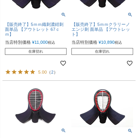
【販売終了】5ｍｍ織刺濃紺刺
【販売終了】5ｍｍクラリーノ
面単品 【アウトレット 67ｃ
エンジ刺 面単品 【アウトレッ
ｍ】
ト】
当店特別価格
¥
11,000
当店特別価格
¥
10,890
税込
税込
在庫切れ
在庫切れ
5.00
（
2
）