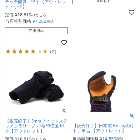
在庫切れ
テッチ防具 甲手【アウトレッ
ト・小手】
定価
¥
18,810
のところ
当店特別価格
¥
7,260
税込
在庫切れ
5.00
（
2
）
【販売終了】3mmフィットステ
【販売終了】日本製 5ｍｍ織刺
ッチクラリーノ 小桜印伝風 甲
甲手単品 【アウトレット】
手【アウトレット】
当店特別価格
¥
14,850
定価
¥
18,810
税込
のところ