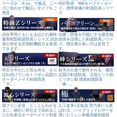
リーズが「A-1α」で復活。ニー
特許取得「IBBセーフティガー
ズに合わせて幅広いタイプをご
ド」標準装備の剣道防具シリー
用意
ズ
試合専用ともいえるほどの最軽
抗菌・防臭を可能にする最先端
量実戦型剣道防具シリーズ 試合
技術を活用した剣道防具シリー
者が求める圧倒的機動力を体感
ズ。稽古量が多い方は必見で
できます。
す。
学生を中心に人気を誇る、えら
岩手の久慈で製作される、最高
ばれ続けているミツボシ品質の
品質の剣道防具。元祖ピッチ刺
オーダーメイド剣道防具
ミツボシ製 国産剣道防具
「天」。
「峰」。
源ファン必見、とことんわがま
人工皮革×正藍染 実力派にも選
まに、細かい部分まで決めるこ
ばれる、ハイブリッドレザーを
とが出来るオーダーメイド剣道
用いたミシン刺最高級剣道防