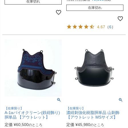
在庫切れ
在庫切れ
4.67
（
6
）
【在庫限り】
【在庫限り】
A-1αバイオクリーン(鉄紺飾り)
濃紺刺強化樹脂胴単品 山刺飾
胴単品 【アウトレット】
【アウトレット MSサイズ】
定価
¥
60,500
定価
¥
45,980
のところ
のところ