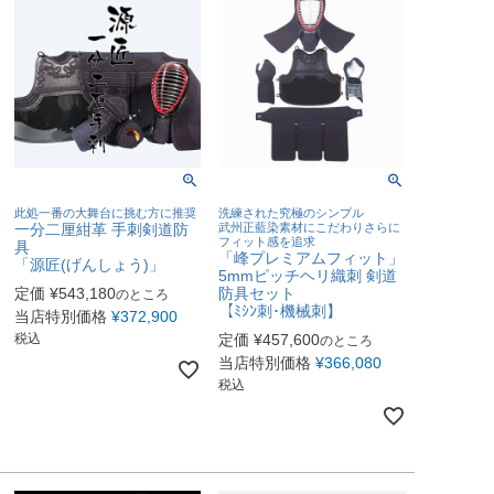
此処一番の大舞台に挑む方に推奨
洗練された究極のシンプル
一分二厘紺革 手刺剣道防
武州正藍染素材にこだわりさらに
フィット感を追求
具
「峰プレミアムフィット」
「源匠(げんしょう)」
5mmピッチヘリ織刺 剣道
定価
¥
543,180
防具セット
のところ
【ﾐｼﾝ刺･機械刺】
当店特別価格
¥
372,900
税込
定価
¥
457,600
のところ
当店特別価格
¥
366,080
税込