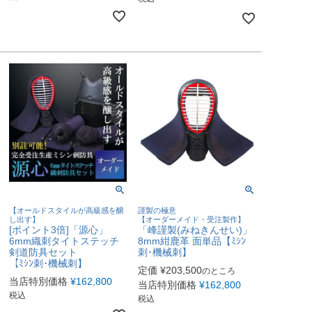
【オールドスタイルが高級感を醸
謹製の極意
し出す】
【オーダーメイド・受注製作】
[ポイント3倍]「源心」
「峰謹製(みねきんせい)」
6mm織刺タイトステッチ
8mm紺鹿革 面単品【ﾐｼﾝ
剣道防具セット
刺･機械刺】
【ﾐｼﾝ刺･機械刺】
定価
¥
203,500
のところ
当店特別価格
¥
162,800
当店特別価格
¥
162,800
税込
税込