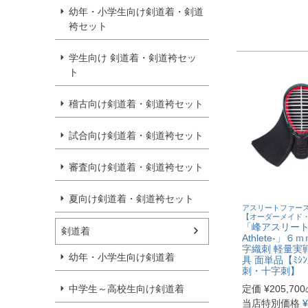
幼年・小学生向け剣道着・剣道
袴セット
学生向け 剣道着・剣道袴セッ
ト
稽古向け剣道着・剣道袴セット
試合向け剣道着・剣道袴セット
審査向け剣道着・剣道袴セット
夏向け剣道着・剣道袴セット
アスリートファー
【オーダーメイド
「峰アスリート 
剣道着
Athlete-」
字織刺 軽量実
幼年・小学生向け剣道着
具 面単品【ﾐｼ
刺・十字刺】
中学生～高校生向け剣道着
定価
¥
205,700
当店特別価格
¥