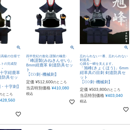
最高級の仕様で
四半世紀の進化-謹製の極意-
忘れられない一番、忘れられない
「峰謹製(みねきんせい)」
剣道具。
ストの完成型
心踊る一瞬を支えます。
8mm紺鹿革 剣道防具セッ
-
「旭峰(きょくほう)」6mm
ト
6mm十字紺鹿革
紺革具の目刺 剣道防具セ
【ﾐｼﾝ刺･機械刺】
道防具セッ
ット
定価
¥
512,600
【ﾐｼﾝ刺･機械刺】
のところ
刺・十字刺】
当店特別価格
¥
410,080
定価
¥
503,800
のところ
税込
のところ
当店特別価格
¥
403,040
428,560
税込