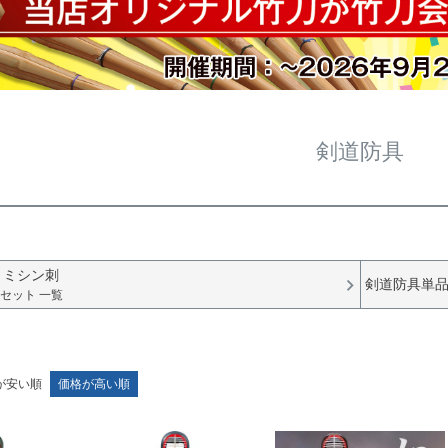
剣道防具
 ミシン刺
剣道防具単
セット 一覧
が安い順
価格が高い順