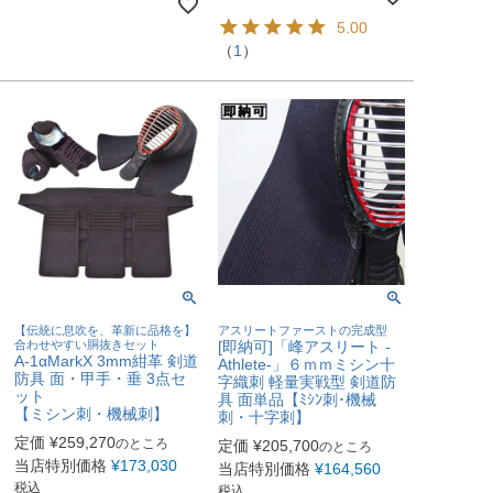
5.00
（
1
）
【伝統に息吹を、革新に品格を】
アスリートファーストの完成型
合わせやすい胴抜きセット
[即納可]「峰アスリート -
A-1αMarkX 3mm紺革 剣道
Athlete-」６ｍｍミシン十
防具 面・甲手・垂 3点セ
字織刺 軽量実戦型 剣道防
ット
具 面単品【ﾐｼﾝ刺･機械
【ミシン刺・機械刺】
刺・十字刺】
定価
¥
259,270
のところ
定価
¥
205,700
のところ
当店特別価格
¥
173,030
当店特別価格
¥
164,560
税込
税込