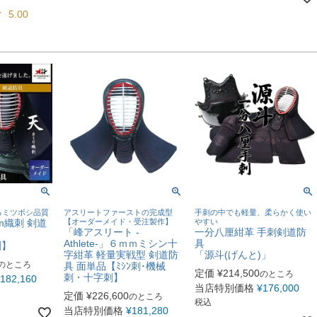
5.00
るミツボシ品質
アスリートファーストの完成型
手刺の中でも軽量、柔らかく使い
m織刺 剣道
【オーダーメイド・受注製作】
やすい
「峰アスリート -
一分八厘紺革 手刺剣道防
Athlete-」６ｍｍミシン十
具
刺】
字紺革 軽量実戦型 剣道防
「源斗(げんと)」
のところ
具 面単品【ﾐｼﾝ刺･機械
定価
¥
214,500
のところ
刺・十字刺】
182,160
当店特別価格
¥
176,000
定価
¥
226,600
のところ
税込
当店特別価格
¥
181,280