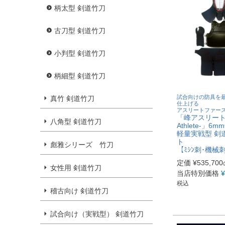
柄太型 剣道竹刀
古刀型 剣道竹刀
小判型 剣道竹刀
柄細型 剣道竹刀
試合向けの防具を
真竹 剣道竹刀
仕上げる
アスリートファー
「峰アスリート 
八角型 剣道竹刀
Athlete-」
軽量実戦型 剣
ト
彪雅シリーズ 竹刀
【ﾐｼﾝ刺･機械
定価
¥
535,700
女性用 剣道竹刀
当店特別価格
¥
税込
稽古向け 剣道竹刀
試合向け（実戦型） 剣道竹刀