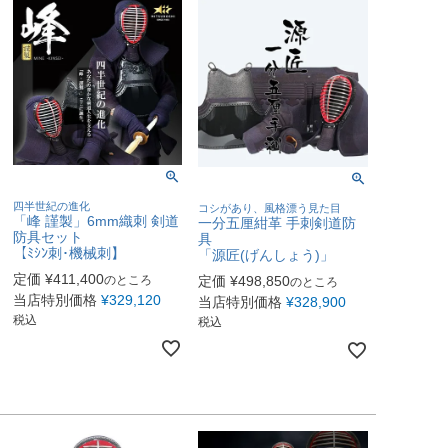
四半世紀の進化
コシがあり、風格漂う見た目
「峰 謹製」6mm織刺 剣道
一分五厘紺革 手刺剣道防
防具セット
具
【ﾐｼﾝ刺･機械刺】
「源匠(げんしょう)」
定価
¥
411,400
のところ
定価
¥
498,850
のところ
当店特別価格
¥
329,120
当店特別価格
¥
328,900
税込
税込