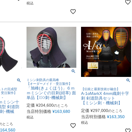
税込
ミシン刺防具の最高峰
【オーダーメイド・受注製作】
「旭峰(きょくほう)」６ｍ
ストの完成型
【伝統と最新技術が融合】
ｍミシンぐの目刺(紺革) 面
・受注製作】
A-1αMarkX 4mm織刺十字
-
単品【ﾐｼﾝ刺･機械刺】
刺 剣道防具セット
６ｍｍミシン十
【ミシン刺・機械刺】
定価
¥
204,600
のところ
戦型 剣道防
定価
¥
297,000
のところ
当店特別価格
¥
163,680
ﾝ刺･機械
当店特別価格
¥
163,350
税込
税込
のところ
164,560