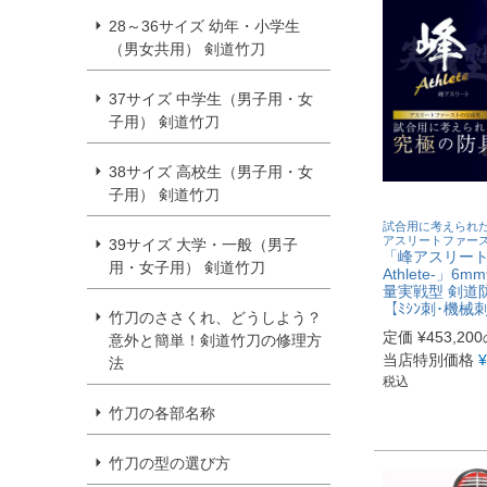
28～36サイズ 幼年・小学生
（男女共用） 剣道竹刀
37サイズ 中学生（男子用・女
子用） 剣道竹刀
38サイズ 高校生（男子用・女
子用） 剣道竹刀
試合用に考えられ
アスリートファー
39サイズ 大学・一般（男子
「峰アスリート 
用・女子用） 剣道竹刀
Athlete-」6
量実戦型 剣道
【ﾐｼﾝ刺･機械
竹刀のささくれ、どうしよう？
定価
¥
453,200
意外と簡単！剣道竹刀の修理方
当店特別価格
¥
法
税込
竹刀の各部名称
竹刀の型の選び方