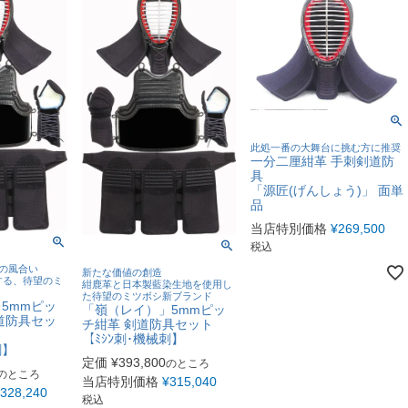
此処一番の大舞台に挑む方に推奨
一分二厘紺革 手刺剣道防
具
「源匠(げんしょう)」 面単
品
当店特別価格
¥
269,500
税込
の風合い
新たな価値の創造
する、待望のミ
紺鹿革と日本製藍染生地を使用し
た待望のミツボシ新ブランド
5mmピッ
「嶺（レイ）」5mmピッ
道防具セッ
チ紺革 剣道防具セット
【ﾐｼﾝ刺･機械刺】
刺】
定価
¥
393,800
のところ
のところ
当店特別価格
¥
315,040
328,240
税込