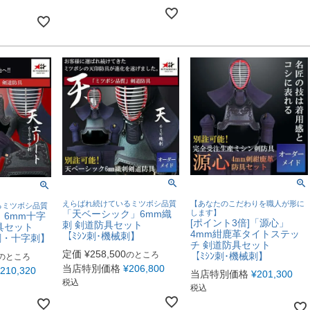
えらばれ続けているミツボシ品質
【あなたのこだわりを職人が形に
るミツボシ品質
「天ベーシック」6mm織
します】
」6mm十字
[ポイント3倍]「源心」
刺 剣道防具セット
具セット
4mm紺鹿革タイトステッ
【ﾐｼﾝ刺･機械刺】
刺・十字刺】
チ 剣道防具セット
定価
¥
258,500
のところ
【ﾐｼﾝ刺･機械刺】
のところ
当店特別価格
¥
206,800
210,320
当店特別価格
¥
201,300
税込
税込