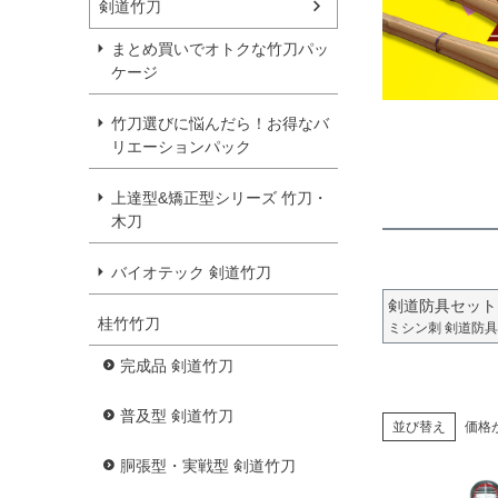
剣道竹刀
まとめ買いでオトクな竹刀パッ
ケージ
竹刀選びに悩んだら！お得なバ
リエーションパック
上達型&矯正型シリーズ 竹刀・
木刀
バイオテック 剣道竹刀
剣道防具セット
桂竹竹刀
ミシン刺 剣道防具
完成品 剣道竹刀
普及型 剣道竹刀
並び替え
価格
胴張型・実戦型 剣道竹刀