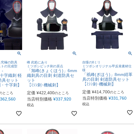
た究極の防具
峰 此処にあり
自慢の8ミリ
ストの完成型
ミツボシピッチ刺の原点
ミツボシオリジナル甲反発素材仕
-
「旭峰(きょくほう)」6mm
様
「祇峰(ぎほう)」8mm紺革
mm十字織刺 軽
織刺具の目刺 剣道防具セ
具の目刺 剣道防具セット
防具セット
ット
【ﾐｼﾝ刺･機械刺】
刺・十字刺】
【ﾐｼﾝ刺･機械刺】
定価
¥
414,700
のところ
定価
¥
422,400
のところ
のところ
当店特別価格
¥
331,760
362,560
当店特別価格
¥
337,920
税込
税込