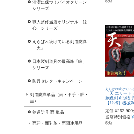
税込
清潔に保つ！バイオクリーン
シリーズ
職人監修当店オリジナル「源
心」シリーズ
えらばれ続けている剣道防具
「天」
日本製剣道具の最高峰「峰」
シリーズ
防具セレクトキャンペーン
えらばれ続けてい
「天 エリート
剣道防具単品（面・甲手・胴・
刺織刺 剣道防
垂）
【ﾐｼﾝ刺･機械
定価
¥
262,900
剣道防具 面 単品
当店特別価格
¥
面紐・面乳革・面関連用品
税込