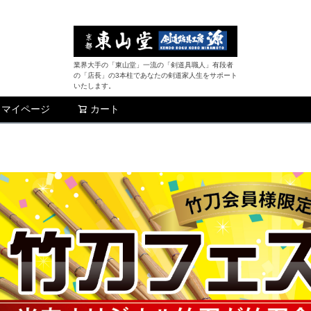
業界大手の「東山堂」一流の「剣道具職人」有段者
の「店長」の3本柱であなたの剣道家人生をサポート
いたします。
マイページ
カート
検索