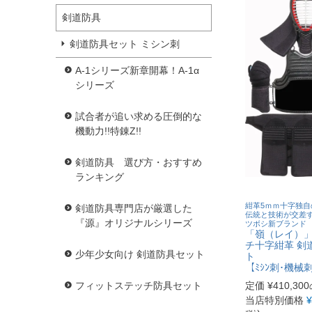
剣道防具
剣道防具セット ミシン刺
A-1シリーズ新章開幕！A-1α
シリーズ
試合者が追い求める圧倒的な
機動力!!特錬Z!!
剣道防具 選び方・おすすめ
ランキング
紺革5ｍｍ十字独自
剣道防具専門店が厳選した
伝統と技術が交差
『源』オリジナルシリーズ
ツボシ新ブランド
「嶺（レイ）」
チ十字紺革 剣
少年少女向け 剣道防具セット
ト
【ﾐｼﾝ刺･機械
フィットステッチ防具セット
定価
¥
410,300
当店特別価格
¥