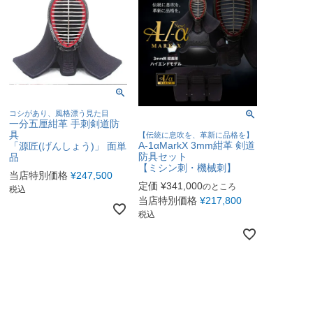
コシがあり、風格漂う見た目
一分五厘紺革 手刺剣道防
具
【伝統に息吹を、革新に品格を】
A-1αMarkX 3mm紺革 剣道
「源匠(げんしょう)」 面単
防具セット
品
【ミシン刺・機械刺】
当店特別価格
¥
247,500
定価
¥
341,000
のところ
税込
当店特別価格
¥
217,800
税込