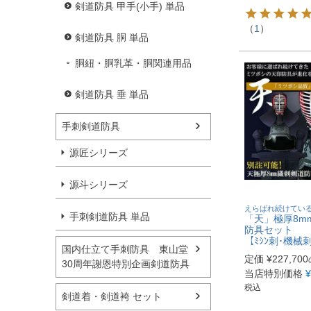
剣道防具 甲手(小手) 単品
（
1
）
剣道防具 胴 単品
胴紐・胴乳革・胴関連用品
剣道防具 垂 単品
手刺剣道防具
源匠シリーズ
源斗シリーズ
えらばれ続けてい
手刺剣道防具 単品
「天」極厚8m
防具セット
【ﾐｼﾝ刺･機械
国内仕立て手刺防具 東山堂
定価
¥
227,700
30周年謝恩特別企画剣道防具
当店特別価格
¥
税込
剣道着・剣道袴 セット