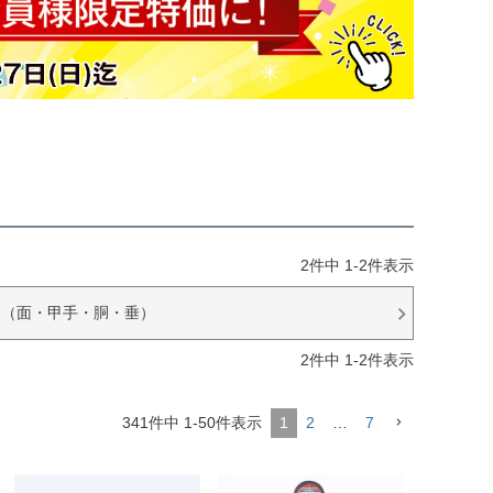
2
件中
1
-
2
件表示
品（面・甲手・胴・垂）
2
件中
1
-
2
件表示
341
件中
1
-
50
件表示
1
2
…
7