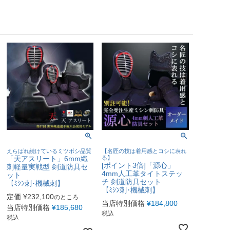
えらばれ続けているミツボシ品質
【名匠の技は着用感とコシに表れ
「天アスリート」6mm織
る】
[ポイント3倍]「源心」
刺軽量実戦型 剣道防具セ
4mm人工革タイトステッ
ット
チ 剣道防具セット
【ﾐｼﾝ刺･機械刺】
【ﾐｼﾝ刺･機械刺】
定価
¥
232,100
のところ
当店特別価格
¥
184,800
当店特別価格
¥
185,680
税込
税込